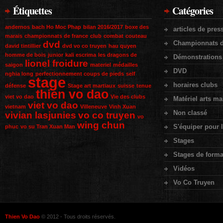
Étiquettes
Catégories
andernos
bach Ho Moc Phap
bilan 2016/2017
boxe des
articles de pres
marais
championnats de france
club
combat
couteau
dvd
Championnats d
david tintillier
dvd vo co truyen
hau quyen
homme de bois
junior
kali escrima
les dragons de
Démonstrations
lionel froidure
saigon
materiel
médailles
DVD
nghia long
perfectionnement coups de pieds
self
stage
horaires clubs
défense
Stage art martiaux
suisse
tenue
thien vo dao
viet vo dao
Vie des clubs
Matériel arts ma
viet vo dao
vietnam
Villeneuve
Vinh Xuan
Non classé
vivian lasjunies
vo co truyen
vo
wing chun
S'équiper pour l
phuc
vo su Tran Xuan Man
Stages
Stages de forma
Vidéos
Vo Co Truyen
Thien Vo Dao
© 2012 - Tous droits réservés.