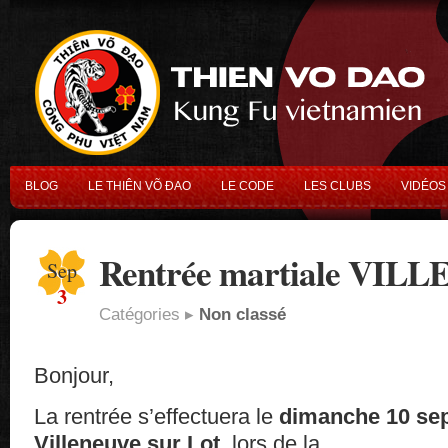
BLOG
LE THIÊN VÕ ĐAO
LE CODE
LES CLUBS
VIDÉOS
Rentrée martiale VIL
Sep
3
Catégories ▸
Non classé
Bonjour,
La rentrée s’effectuera le
dimanche 10 se
Villeneuve sur Lot,
lors de la