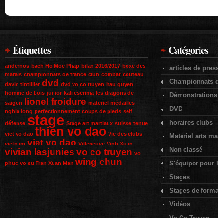
Étiquettes
Catégories
andernos
bach Ho Moc Phap
bilan 2016/2017
boxe des
articles de pres
marais
championnats de france
club
combat
couteau
dvd
Championnats d
david tintillier
dvd vo co truyen
hau quyen
homme de bois
junior
kali escrima
les dragons de
Démonstrations
lionel froidure
saigon
materiel
médailles
DVD
nghia long
perfectionnement coups de pieds
self
stage
horaires clubs
défense
Stage art martiaux
suisse
tenue
thien vo dao
viet vo dao
Vie des clubs
Matériel arts ma
viet vo dao
vietnam
Villeneuve
Vinh Xuan
Non classé
vivian lasjunies
vo co truyen
vo
wing chun
S'équiper pour l
phuc
vo su Tran Xuan Man
Stages
Stages de forma
Vidéos
Vo Co Truyen