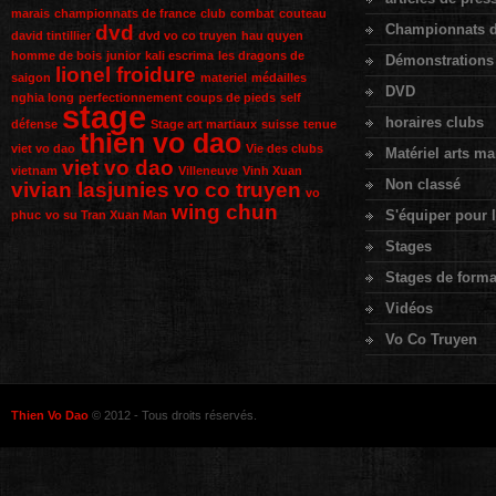
marais
championnats de france
club
combat
couteau
dvd
Championnats d
david tintillier
dvd vo co truyen
hau quyen
homme de bois
junior
kali escrima
les dragons de
Démonstrations
lionel froidure
saigon
materiel
médailles
DVD
nghia long
perfectionnement coups de pieds
self
stage
horaires clubs
défense
Stage art martiaux
suisse
tenue
thien vo dao
viet vo dao
Vie des clubs
Matériel arts ma
viet vo dao
vietnam
Villeneuve
Vinh Xuan
Non classé
vivian lasjunies
vo co truyen
vo
wing chun
S'équiper pour l
phuc
vo su Tran Xuan Man
Stages
Stages de forma
Vidéos
Vo Co Truyen
Thien Vo Dao
© 2012 - Tous droits réservés.