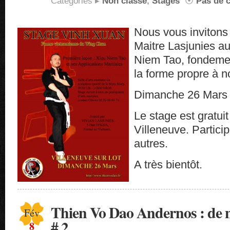
Catégories ▸
Non classé
,
Stages
⦿
Pas de 
Nous vous invitons 
Maitre Lasjunies au
Niem Tao, fondeme
la forme propre à n
Dimanche 26 Mars 
Le stage est gratuit
Villeneuve. Partici
autres.
A très bientôt.
Thien Vo Dao Andernos : de 
Fév
# 2
8