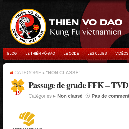
BLOG
LE THIÊN VÕ ĐAO
LE CODE
LES CLUBS
VIDÉOS
CATÉGORIE ▸ "
NON CLASSÉ
"
Passage de grade FFK – TVD
Déc
19
Catégories ▸
Non classé
⦿
Pas de comment