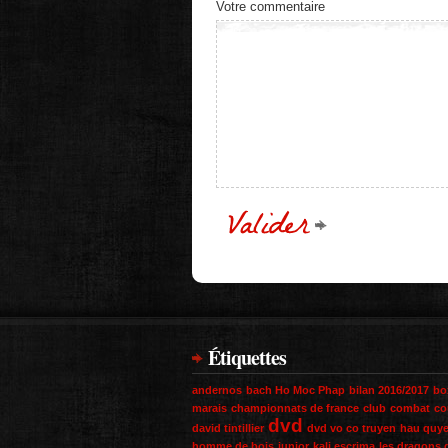
Votre commentaire
Étiquettes
andernos
bach Ho Moc Phap
bilan 2016/2017
bo
marais
championnats de france
club
combat
co
dvd
david tintillier
dvd vo co truyen
hau quy
homme de bois
junior
kali escrima
les dragons 