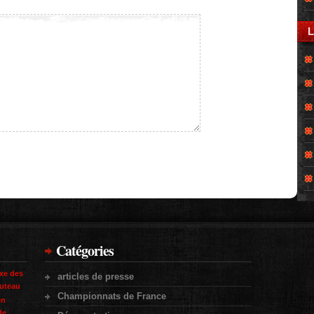
L
Catégories
xe des
articles de presse
uteau
Championnats de France
en
de