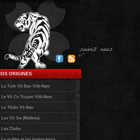
NOS ORIGINES
Le Tinh Võ Đao Viêt-Nam
Le Võ Co Truyen Viêt-Nam
Le Thiên Võ Đao
Les Võ Sư (Maîtres)
Les Clubs
Le maître et les instructeurs