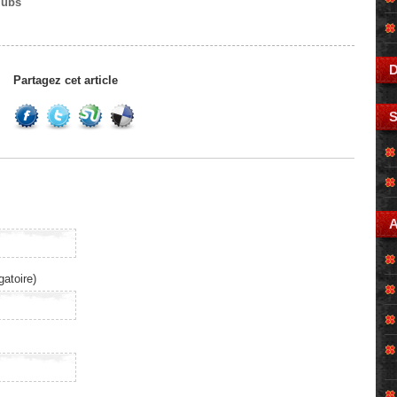
lubs
D
Partagez cet article
gatoire)