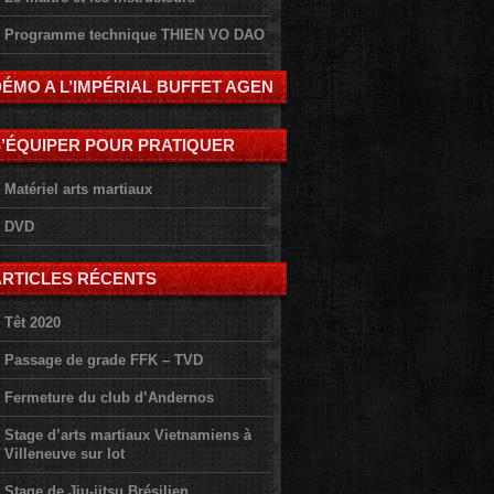
Programme technique THIEN VO DAO
ÉMO A L’IMPÉRIAL BUFFET AGEN
S’ÉQUIPER POUR PRATIQUER
Matériel arts martiaux
DVD
ARTICLES RÉCENTS
Têt 2020
Passage de grade FFK – TVD
Fermeture du club d’Andernos
Stage d’arts martiaux Vietnamiens à
Villeneuve sur lot
Stage de Jiu-jitsu Brésilien