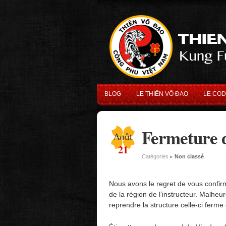
BLOG
LE THIÊN VÕ ĐAO
LE CO
Fermeture 
Août
21
Catégories ▸
Non classé
Nous avons le regret de vous confirm
de la région de l’instructeur. Malh
reprendre la structure celle-ci ferme 