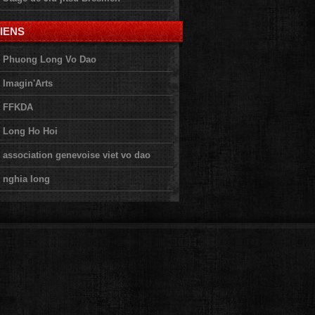
IENS
Phuong Long Vo Dao
Imagin'Arts
FFKDA
Long Ho Hoi
association genevoise viet vo dao
nghia long